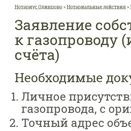
Вы здесь
Нотариус Одинцово
»
Нотариальные действия
»
Заявление собс
к газопроводу 
счёта)
Необходимые до
Личное присутств
газопровода, с ор
Точный адрес объ