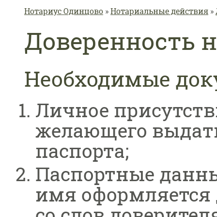
Вы здесь
Нотариус Одинцово
»
Нотариальные действия
»
Доверенность 
Необходимые до
Личное присутстви
желающего выдать
паспорта;
Паспортные данные
имя оформляется 
со слов доверителя